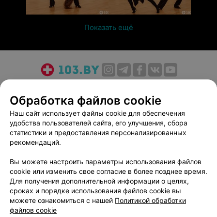
Показать ещё
О проекте
Новости проекта
Размещение рекламы
Обработка файлов cookie
Медицинский маркетинг
Публичный договор
Пользовательское соглашение
Способы оплаты
Наш сайт использует файлы cookie для обеспечения
удобства пользователей сайта, его улучшения, сбора
Вакансии
Партнеры
статистики и предоставления персонализированных
Написать руководителю 103.by
рекомендаций.
Написать в поддержку
Вы можете настроить параметры использования файлов
Персональные настройки cookie
cookie или изменить свое согласие в более позднее время.
Обработка персональных данных
Для получения дополнительной информации о целях,
сроках и порядке использования файлов cookie вы
можете ознакомиться с нашей
Политикой обработки
файлов cookie